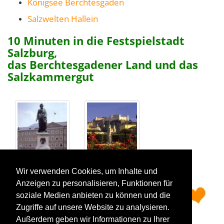
Königsee Berchtesgaden
Salzwelten Hallein
10 Minuten in die Festspielstadt
Salzburg,
das Berchtesgadener Land und das
Salzkammergut
Mozartstatue
&
Festung Hohensalzburg
Wir verwenden Cookies, um Inhalte und
Anzeigen zu personalisieren, Funktionen für
soziale Medien anbieten zu können und die
Zugriffe auf unsere Website zu analysieren.
Außerdem geben wir Informationen zu Ihrer